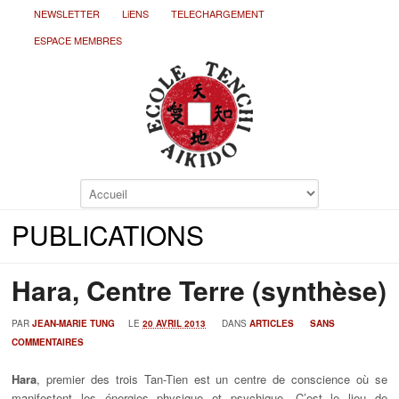
NEWSLETTER
LiENS
TELECHARGEMENT
ESPACE MEMBRES
PUBLICATIONS
Hara, Centre Terre (synthèse)
PAR
JEAN-MARIE TUNG
LE
20 AVRIL 2013
DANS
ARTICLES
SANS
COMMENTAIRES
Hara
, premier des trois Tan-Tien est un centre de conscience où se
manifestent les énergies physique et psychique. C’est le lieu de