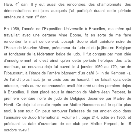
e
Hara. 4
dan. Il y eut aussi des rencontres, des championnats, des
démonstrations multiples auxquels j’ai participé durant cette période
er
antérieure à mon 1
dan.
En 1958, l’année de l’Exposition Universelle à Bruxelles, ma mère qui
travaillait avec une certaine Mme Boone, fit en sorte de me faire
rencontrer le mari de celle-ci. Joseph Boone était ceinture noire de
l’Ecole de Maurice Minne, précurseur du judo et du ju-jitsu en Belgique
et fondateur de la fédération belge de judo. Il fut conquis par mon idée
d’enseignement et c’est ainsi qu’en cette période héroïque des arts
martiaux, un nouveau dojo fut ouvert le 4 janvier 1959 au 179, rue de
Ribaucourt, à l’étage de l’arrière bâtiment d’un café (« In de Kempen »).
Je l’ai dit plus haut, je ne crois pas au hasard, il se faisait qu’à cette
adresse, mais au rez-de-chaussée, avait été créé un des premiers dojos
à Bruxelles. Il était placé sous la direction de Maître Jean Perpeet, la
première ceinture noire de judo de Belgique décernée par Maître de
Herdt. Ce dojo fut ensuite repris par Maître Naessens qui le quitta plus
tard, à son tour. On peut retrouver l’adresse de cet ancien dojo dans
l’annuaire de Judo International, volume II, page 214, édité en 1950, et
précisant la date d’ouverture de ce club par Maître Perpeet, le 15
octobre 1949 !