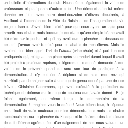
un bulletin d’informations du club. Nous eûmes également la visite de
professeurs et pratiquants d’autres clubs. Une démonstration fut même
donnée en juin, avec notre demi-douzaine d’élèves débutants, à
Hoeilaart à l’occasion de la Fête du Raisin et de l’inauguration du vin
belge « Isca ». J’avais bien insisté pour que nous ayons un tapis pour
amortir nos chutes mais lorsque je constate qu’une simple bâche avait
été mise sur le podium et qu’il n’y avait que le plancher en dessous de
celle-ci, j’avoue avoir tremblé pour les abattis de mes élèves. Mais ils
avaient tous bien appris l’art de l’
ukemi
(brise-chute) et à part l’un des
pratiquants qui, rejoignant sa place après un randori durant lequel il avait
été projeté à plusieurs reprises, « légèrement » sonné, demande à son
voisin de le prévenir quand ce sera son tour de participer à la
démonstration…il n’y eut rien à déplorer si ce n’est mon nez qui
n’arrêtait pas de saigner suite à un coup de genou donné par une de nos
élèves, Ghislaine Cooremans, qui avait exécuté à la perfection sa
technique de défense sur le coup de couteau que j’avais donné ! Et je
faisais également, en même temps, le commentaire de la
démonstration ! Imaginez-vous la scène ! Nous étions fous, à l’époque
on utilisait de vrais couteaux pour les démonstrations mais les chutes
spectaculaires sur le plancher du kiosque et le réalisme des techniques
de self-défense agrémentées d’un saignement de nez nous valurent un