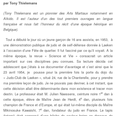
par Tony Thielemans
(Tony Thielemans est un pionnier des Arts Martiaux notamment en
Aïkido. Il est l’auteur d’un des tout premiers ouvrages en langue
française et nous fait l’honneur du récit d’une époque héroïque en
Belgique).
Tout a débuté le jour où un jeune garçon de 16 ans assista, en 1953, à
une démonstration publique de judo et de self-défense donnée à Laeken
à l’occasion d’une Fête de quartier. Il fut fasciné par ce qu’il voyait. A la
même époque, la revue « Science et Vie » consacrait un article
important sur ces disciplines peu connues. Sa lecture décida cet
adolescent que j’étais à se documenter d’avantage et c’est ainsi que le
23 avril 1954, je pousse pour la première fois la porte du dojo du
« Judo-Club de Laeken », situé 24, rue de la Chanterelle, pour y prendre
ma première leçon de judo. Je ne pouvais pas deviner, à cet instant, que
cette décision allait être déterminante dans mon existence et tracer mon
er
destin. Le professeur était M. Julien Naessens, ceinture noire 1
dan à
e
cette époque, élève de Maître Jean de Herdt, 4
dan, plusieurs fois
champion de France et d’Europe, et qui était lui-même disciple du Maître
e
Mikinosuke Kawaishi, 7
dan, fondateur du judo en France. Le tapis
(tatami) était composé d’une bâche de couleur beige en dessous de