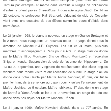
Tamura par exemple) et même dans certains ouvrages de philosophie
d’extrême orient
(après 3 rééditions, introuvable aujourd’hui)
. Du 14 au
22 octobre, le professeur Pat Stratford, dirigeant du club de Coventry
vient avec une douzaine de ses élèves suivre les cours d’aïkido dans
notre école.
Le 21 janvier 1968, je donne à nouveau un stage en Grande-Bretagne et
le 2 mars, nous inaugurons un nouveau cours : le yoga donné sous la
direction de Monsieur J.P. Cuypers. Les 23 et 24 mars, plusieurs
membres m’accompagnent à Paris pour suivre un stage d’aïkido donné
par le Maître Hiroo Mochizuki (fils de Minoru Mochizuki) et Tadakatsu
Shiga en kendo. Suppression du dojo de l’avenue de l’Hippodrome. Du
13 au 22 septembre, une vingtaine de représentants des clubs anglais
viennent nous rendre visite et ont l’occasion de suivre un stage d’aïkido
e
donné dans notre Cercle par Maître André Nocquet, 6
dan, qui fut le
premier français à se rendre au Japon pour y suivre l’enseignement du
e
Maître Ueshiba. Le 5 octobre, Maître Ishikawa, 3
dan, donne un stage
de karaté à Yama-Arashi et les 8 et 9 novembre, un stage de judo est
e
donné dans nos dojos par Maître Morioka, 6
dan.
e
Le 31 janvier 1969, Maître Kawaishi décède dans sa 70
année. En