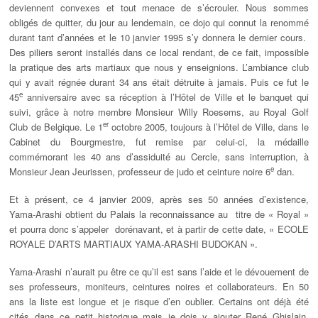
deviennent convexes et tout menace de s’écrouler. Nous sommes
obligés de quitter, du jour au lendemain, ce dojo qui connut la renommé
durant tant d’années et le 10 janvier 1995 s’y donnera le dernier cours.
Des piliers seront installés dans ce local rendant, de ce fait, impossible
la pratique des arts martiaux que nous y enseignions. L’ambiance club
qui y avait régnée durant 34 ans était détruite à jamais. Puis ce fut le
e
45
anniversaire avec sa réception à l’Hôtel de Ville et le banquet qui
suivi, grâce à notre membre Monsieur Willy Roesems, au Royal Golf
er
Club de Belgique. Le 1
octobre 2005, toujours à l’Hôtel de Ville, dans le
Cabinet du Bourgmestre, fut remise par celui-ci, la médaille
commémorant les 40 ans d’assiduité au Cercle, sans interruption, à
e
Monsieur Jean Jeurissen, professeur de judo et ceinture noire 6
dan.
Et à présent, ce 4 janvier 2009, après ses 50 années d’existence,
Yama-Arashi obtient du Palais la reconnaissance au titre de « Royal »
et pourra donc s’appeler dorénavant, et à partir de cette date, « ECOLE
ROYALE D’ARTS MARTIAUX YAMA-ARASHI BUDOKAN ».
Yama-Arashi n’aurait pu être ce qu’il est sans l’aide et le dévouement de
ses professeurs, moniteurs, ceintures noires et collaborateurs. En 50
ans la liste est longue et je risque d’en oublier. Certains ont déjà été
cités dans ce petit historique mais je dois y ajouter René Ghislain,