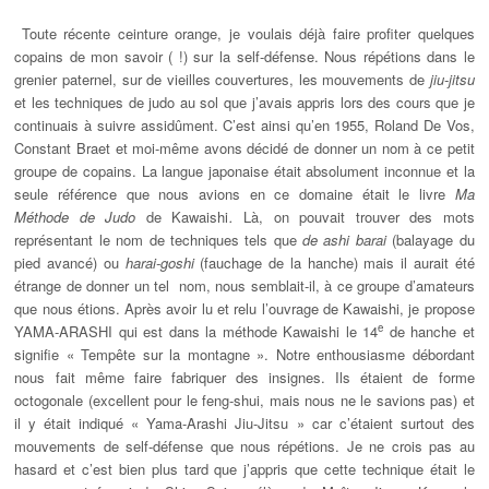
Toute récente ceinture orange, je voulais déjà faire profiter quelques
copains de mon savoir ( !) sur la self-défense. Nous répétions dans le
grenier paternel, sur de vieilles couvertures, les mouvements de
jiu-jitsu
et les techniques de judo au sol que j’avais appris lors des cours que je
continuais à suivre assidûment. C’est ainsi qu’en 1955, Roland De Vos,
Constant Braet et moi-même avons décidé de donner un nom à ce petit
groupe de copains. La langue japonaise était absolument inconnue et la
seule référence que nous avions en ce domaine était le livre
Ma
Méthode de Judo
de Kawaishi
.
Là, on pouvait trouver des mots
représentant le nom de techniques tels que
de ashi barai
(balayage du
pied avancé) ou
harai-goshi
(fauchage de la hanche) mais il aurait été
étrange de donner un tel nom, nous semblait-il, à ce groupe d’amateurs
que nous étions. Après avoir lu et relu l’ouvrage de Kawaishi, je propose
e
YAMA-ARASHI qui est dans la méthode Kawaishi le 14
de hanche et
signifie « Tempête sur la montagne ». Notre enthousiasme débordant
nous fait même faire fabriquer des insignes. Ils étaient de forme
octogonale (excellent pour le feng-shui, mais nous ne le savions pas) et
il y était indiqué « Yama-Arashi Jiu-Jitsu » car c’étaient surtout des
mouvements de self-défense que nous répétions. Je ne crois pas au
hasard et c’est bien plus tard que j’appris que cette technique était le