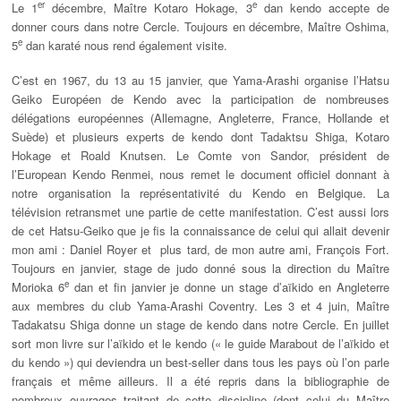
er
e
Le 1
décembre, Maître Kotaro Hokage, 3
dan kendo accepte de
donner cours dans notre Cercle. Toujours en décembre, Maître Oshima,
e
5
dan karaté nous rend également visite.
C’est en 1967, du 13 au 15 janvier, que Yama-Arashi organise l’Hatsu
Geiko Européen de Kendo avec la participation de nombreuses
délégations européennes (Allemagne, Angleterre, France, Hollande et
Suède) et plusieurs experts de kendo dont Tadaktsu Shiga, Kotaro
Hokage et Roald Knutsen. Le Comte von Sandor, président de
l’European Kendo Renmei, nous remet le document officiel donnant à
notre organisation la représentativité du Kendo en Belgique. La
télévision retransmet une partie de cette manifestation. C’est aussi lors
de cet Hatsu-Geiko que je fis la connaissance de celui qui allait devenir
mon ami : Daniel Royer et plus tard, de mon autre ami, François Fort.
Toujours en janvier, stage de judo donné sous la direction du Maître
e
Morioka 6
dan et fin janvier je donne un stage d’aïkido en Angleterre
aux membres du club Yama-Arashi Coventry. Les 3 et 4 juin, Maître
Tadakatsu Shiga donne un stage de kendo dans notre Cercle. En juillet
sort mon livre sur l’aïkido et le kendo (« le guide Marabout de l’aïkido et
du kendo ») qui deviendra un best-seller dans tous les pays où l’on parle
français et même ailleurs. Il a été repris dans la bibliographie de
nombreux ouvrages traitant de cette discipline (dont celui du Maître