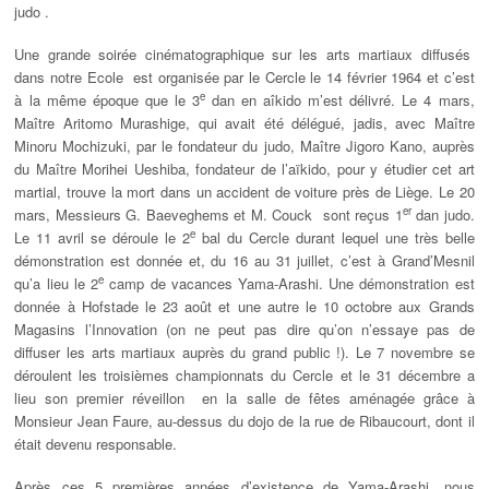
judo .
Une grande soirée cinématographique sur les arts martiaux diffusés
dans notre Ecole est organisée par le Cercle le 14 février 1964 et c’est
e
à la même époque que le 3
dan en aîkido m’est délivré. Le 4 mars,
Maître Aritomo Murashige, qui avait été délégué, jadis, avec Maître
Minoru Mochizuki, par le fondateur du judo, Maître Jigoro Kano, auprès
du Maître Morihei Ueshiba, fondateur de l’aïkido, pour y étudier cet art
martial, trouve la mort dans un accident de voiture près de Liège. Le 20
er
mars, Messieurs G. Baeveghems et M. Couck sont reçus 1
dan judo.
e
Le 11 avril se déroule le 2
bal du Cercle durant lequel une très belle
démonstration est donnée et, du 16 au 31 juillet, c’est à Grand’Mesnil
e
qu’a lieu le 2
camp de vacances Yama-Arashi. Une démonstration est
donnée à Hofstade le 23 août et une autre le 10 octobre aux Grands
Magasins l’Innovation (on ne peut pas dire qu’on n’essaye pas de
diffuser les arts martiaux auprès du grand public !). Le 7 novembre se
déroulent les troisièmes championnats du Cercle et le 31 décembre a
lieu son premier réveillon en la salle de fêtes aménagée grâce à
Monsieur Jean Faure, au-dessus du dojo de la rue de Ribaucourt, dont il
était devenu responsable.
Après ces 5 premières années d’existence de Yama-Arashi, nous