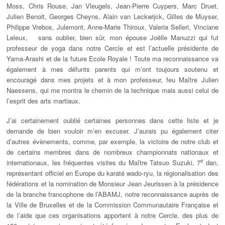
Moss, Chris Rouse, Jan Vleugels, Jean-Pierre Cuypers, Marc Druet,
Julien Benoit, Georges Cheyns, Alain van Leckwijck, Gilles de Muyser,
Philippe Vrebos, Julemont, Anne-Marie Thiroux, Valeria Selleri, Vinciane
Leleux, sans oublier, bien sûr, mon épouse Joëlle Manuzzi qui fut
professeur de yoga dans notre Cercle et est l’actuelle présidente de
Yama-Arashi et de la future Ecole Royale ! Toute ma reconnaissance va
également à mes défunts parents qui m’ont toujours soutenu et
encouragé dans mes projets et à mon professeur, feu Maître Julien
Naessens, qui me montra le chemin de la technique mais aussi celui de
l’esprit des arts martiaux.
J’ai certainement oublié certaines personnes dans cette liste et je
demande de bien vouloir m’en excuser. J’aurais pu également citer
d’autres évènements, comme, par exemple, la victoire de notre club et
de certains membres dans de nombreux championnats nationaux et
e
internationaux, les fréquentes visites du Maître Tatsuo Suzuki, 7
dan,
représentant officiel en Europe du karaté wado-ryu, la régionalisation des
fédérations et la nomination de Monsieur Jean Jeurissen à la présidence
de la branche francophone de l’ABAMJ, notre reconnaissance auprès de
la Ville de Bruxelles et de la Commission Communautaire Française et
de l’aide que ces organisations apportent à notre Cercle, des plus de