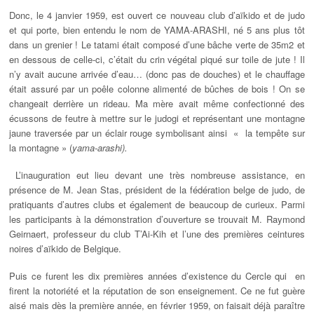
Donc, le 4 janvier 1959, est ouvert ce nouveau club d’aïkido et de judo
et qui porte, bien entendu le nom de YAMA-ARASHI, né 5 ans plus tôt
dans un grenier ! Le tatami était composé d’une bâche verte de 35m2 et
en dessous de celle-ci, c’était du crin végétal piqué sur toile de jute ! Il
n’y avait aucune arrivée d’eau… (donc pas de douches) et le chauffage
était assuré par un poêle colonne alimenté de bûches de bois ! On se
changeait derrière un rideau. Ma mère avait même confectionné des
écussons de feutre à mettre sur le judogi et représentant une montagne
jaune traversée par un éclair rouge symbolisant ainsi « la tempête sur
la montagne » (
yama-arashi).
L’inauguration eut lieu devant une très nombreuse assistance, en
présence de M. Jean Stas, président de la fédération belge de judo, de
pratiquants d’autres clubs et également de beaucoup de curieux. Parmi
les participants à la démonstration d’ouverture se trouvait M. Raymond
Geirnaert, professeur du club T’Ai-Kih et l’une des premières ceintures
noires d’aïkido de Belgique.
Puis ce furent les dix premières années d’existence du Cercle qui en
firent la notoriété et la réputation de son enseignement. Ce ne fut guère
aisé mais dès la première année, en février 1959, on faisait déjà paraître