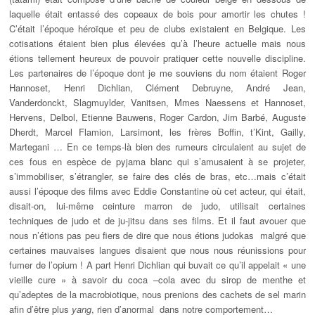
laquelle était entassé des copeaux de bois pour amortir les chutes !
C’était l’époque héroïque et peu de clubs existaient en Belgique. Les
cotisations étaient bien plus élevées qu’à l’heure actuelle mais nous
étions tellement heureux de pouvoir pratiquer cette nouvelle discipline.
Les partenaires de l’époque dont je me souviens du nom étaient Roger
Hannoset, Henri Dichlian, Clément Debruyne, André Jean,
Vanderdonckt, Slagmuylder, Vanitsen, Mmes Naessens et Hannoset,
Hervens, Delbol, Etienne Bauwens, Roger Cardon, Jim Barbé, Auguste
Dherdt, Marcel Flamion, Larsimont, les frères Boffin, t’Kint, Gailly,
Martegani … En ce temps-là bien des rumeurs circulaient au sujet de
ces fous en espèce de pyjama blanc qui s’amusaient à se projeter,
s’immobiliser, s’étrangler, se faire des clés de bras, etc…mais c’était
aussi l’époque des films avec Eddie Constantine où cet acteur, qui était,
disait-on, lui-même ceinture marron de judo, utilisait certaines
techniques de judo et de ju-jitsu dans ses films. Et il faut avouer que
nous n’étions pas peu fiers de dire que nous étions judokas malgré que
certaines mauvaises langues disaient que nous nous réunissions pour
fumer de l’opium ! A part Henri Dichlian qui buvait ce qu’il appelait « une
vieille cure » à savoir du coca –cola avec du sirop de menthe et
qu’adeptes de la macrobiotique, nous prenions des cachets de sel marin
afin d’être plus
yang
, rien d’anormal dans notre comportement…