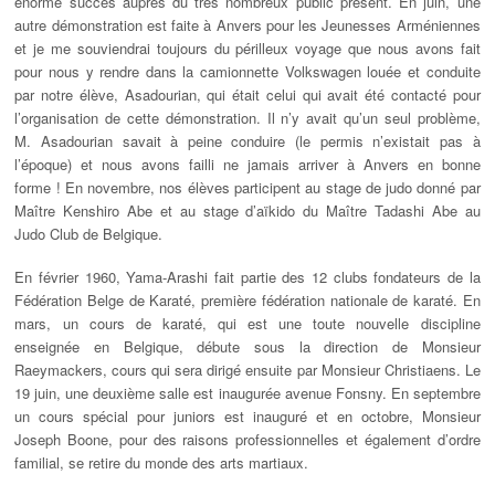
énorme succès auprès du très nombreux public présent. En juin, une
autre démonstration est faite à Anvers pour les Jeunesses Arméniennes
et je me souviendrai toujours du périlleux voyage que nous avons fait
pour nous y rendre dans la camionnette Volkswagen louée et conduite
par notre élève, Asadourian, qui était celui qui avait été contacté pour
l’organisation de cette démonstration. Il n’y avait qu’un seul problème,
M. Asadourian savait à peine conduire (le permis n’existait pas à
l’époque) et nous avons failli ne jamais arriver à Anvers en bonne
forme ! En novembre, nos élèves participent au stage de judo donné par
Maître Kenshiro Abe et au stage d’aïkido du Maître Tadashi Abe au
Judo Club de Belgique.
En février 1960, Yama-Arashi fait partie des 12 clubs fondateurs de la
Fédération Belge de Karaté, première fédération nationale de karaté. En
mars, un cours de karaté, qui est une toute nouvelle discipline
enseignée en Belgique, débute sous la direction de Monsieur
Raeymackers, cours qui sera dirigé ensuite par Monsieur Christiaens. Le
19 juin, une deuxième salle est inaugurée avenue Fonsny. En septembre
un cours spécial pour juniors est inauguré et en octobre, Monsieur
Joseph Boone, pour des raisons professionnelles et également d’ordre
familial, se retire du monde des arts martiaux.