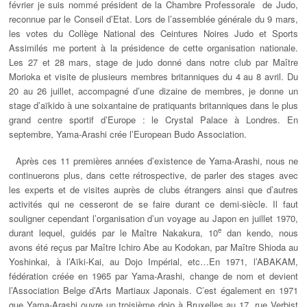
février je suis nommé président de la Chambre Professorale de Judo,
reconnue par le Conseil d’Etat. Lors de l’assemblée générale du 9 mars,
les votes du Collège National des Ceintures Noires Judo et Sports
Assimilés me portent à la présidence de cette organisation nationale.
Les 27 et 28 mars, stage de judo donné dans notre club par Maître
Morioka et visite de plusieurs membres britanniques du 4 au 8 avril. Du
20 au 26 juillet, accompagné d’une dizaine de membres, je donne un
stage d’aïkido à une soixantaine de pratiquants britanniques dans le plus
grand centre sportif d’Europe : le Crystal Palace à Londres. En
septembre, Yama-Arashi crée l’European Budo Association.
Après ces 11 premières années d’existence de Yama-Arashi, nous ne
continuerons plus, dans cette rétrospective, de parler des stages avec
les experts et de visites auprès de clubs étrangers ainsi que d’autres
activités qui ne cesseront de se faire durant ce demi-siècle. Il faut
souligner cependant l’organisation d’un voyage au Japon en juillet 1970,
e
durant lequel, guidés par le Maître Nakakura, 10
dan kendo, nous
avons été reçus par Maître Ichiro Abe au Kodokan, par Maître Shioda au
Yoshinkai, à l’Aïki-Kai, au Dojo Impérial, etc…En 1971, l’ABAKAM,
fédération créée en 1965 par Yama-Arashi, change de nom et devient
l’Association Belge d’Arts Martiaux Japonais. C’est également en 1971
que Yama-Arashi ouvre un troisième dojo à Bruxelles au 17, rue Verbist