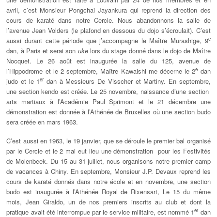
avril, c’est Monsieur Pongchai Jayankura qui reprend la direction des
cours de karaté dans notre Cercle. Nous abandonnons la salle de
l’avenue Jean Volders (le plafond en dessous du dojo s’écroulait). C’est
e
aussi durant cette période que j’accompagne le Maître Murashige, 9
dan, à Paris et serai son
uke
lors du stage donné dans le dojo de Maître
Nocquet. Le 26 août est inaugurée la salle du 125, avenue de
e
l’Hippodrome et le 2 septembre, Maître Kawaishi me décerne le 2
dan
er
judo et le 1
dan à Messieurs De Visscher et Martiny. En septembre,
une section kendo est créée. Le 25 novembre, naissance d’une section
arts martiaux à l’Académie Paul Sprimont et le 21 décembre une
démonstration est donnée à l’Athénée de Bruxelles où une section budo
sera créée en mars 1963.
C’est aussi en 1963, le 19 janvier, que se déroule le premier bal organisé
par le Cercle et le 2 mai eut lieu une démonstration pour les Festivités
de Molenbeek. Du 15 au 31 juillet, nous organisons notre premier camp
de vacances à Chiny. En septembre, Monsieur J.P. Devaux reprend les
cours de karaté donnés dans notre école et en novembre, une section
budo est inaugurée à l’Athénée Royal de Rixensart, Le 15 du même
mois, Jean Giraldo, un de nos premiers inscrits au club et dont la
er
pratique avait été interrompue par le service militaire, est nommé 1
dan