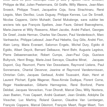
Philippe de Mal, Julien Peetermans, Gil Gräffe, Willy Warens, Jean-Marc
Snoeck, Philippe Tinant, Jacqueline Coja, Ilona Strachinaru, René
Liegois, Marc Devillez, Louis Duguay, Philippe Kennes, Luc De Smedt,
Nicolas Coppens, Ushin Muhadri, Daniel Mukalenge, sans oublier les
anciens tels que François Speliers, Jean Faure, Gérard Baeveghems,
Marie-Jeanne et Willy Roesems, Albert Jacobs, André Pallant, Georges
De Greef, Josée Herman, Charles Van Deuren, Paul Vandenbosch, Marc
Vanhaecke, Philippe Leboeuf, Jean-Paul Hebette, Guy Gilis, André Flon,
Alain Leroy, Maria Everaert, Salomon Engels, Michel Dury, Egidio di
Egidio, Albert Deyck, Bernard Delbauve, Henri Behr, Auguste Legrève,
Pierre Debaeremaecker, Robert Cumps, Jean-Paul Coja, Gustave
Bultynck, Henri Bregy, Marie-José Servaye, Claudine Minet, Jacques
Dupont, Guy Reumont, Pierre Van Dosselaere, Raymond Lielens, Paul
Sonnemans, Chantal Deverver, Jeanine et Raymond Vandersmissen,
Christian Colin, Jacques Gerbaud, André Toussaint, Alain, Henri et
Laurent Plichart, Egide Wagener, Rose-Aimée Dudique, Florent Corne,
Roger Hoedenaeken, Gilberte Harmegnies, René Bonfond, Pierre
Delobel, Jacques Vervecken, Yvan Dhondt, Marcel Dieu, Willy Nootens,
Jean Baeten, Yves Capaert, André Quataert, Jean Giraldo, Adolphe De
Visscher, Luc Martiny, Roland Quenon, Claudine Van Lembergen,
François Coppens, Marcel Désiront, François Meert, Roger Meert, Tom