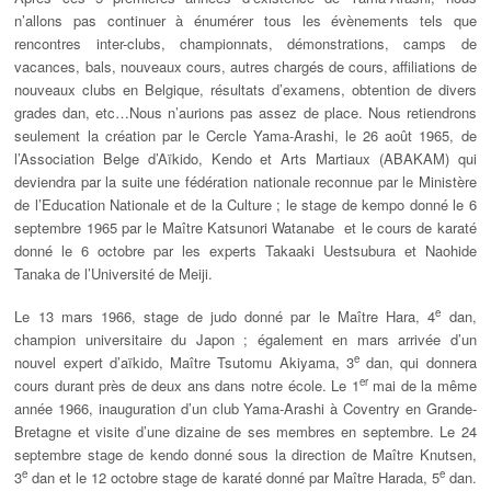
n’allons pas continuer à énumérer tous les évènements tels que
rencontres inter-clubs, championnats, démonstrations, camps de
vacances, bals, nouveaux cours, autres chargés de cours, affiliations de
nouveaux clubs en Belgique, résultats d’examens, obtention de divers
grades dan, etc…Nous n’aurions pas assez de place. Nous retiendrons
seulement la création par le Cercle Yama-Arashi, le 26 août 1965, de
l’Association Belge d’Aïkido, Kendo et Arts Martiaux (ABAKAM) qui
deviendra par la suite une fédération nationale reconnue par le Ministère
de l’Education Nationale et de la Culture ; le stage de kempo donné le 6
septembre 1965 par le Maître Katsunori Watanabe et le cours de karaté
donné le 6 octobre par les experts Takaaki Uestsubura et Naohide
Tanaka de l’Université de Meiji.
e
Le 13 mars 1966, stage de judo donné par le Maître Hara, 4
dan,
champion universitaire du Japon ; également en mars arrivée d’un
e
nouvel expert d’aïkido, Maître Tsutomu Akiyama, 3
dan, qui donnera
er
cours durant près de deux ans dans notre école. Le 1
mai de la même
année 1966, inauguration d’un club Yama-Arashi à Coventry en Grande-
Bretagne et visite d’une dizaine de ses membres en septembre. Le 24
septembre stage de kendo donné sous la direction de Maître Knutsen,
e
e
3
dan et le 12 octobre stage de karaté donné par Maître Harada, 5
dan.