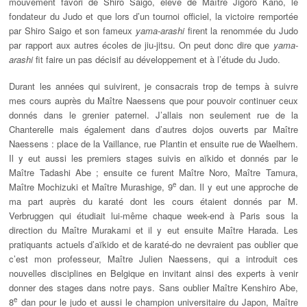
mouvement favori de Shiro Saigo, élève de Maître Jigoro Kano, le
fondateur du Judo et que lors d’un tournoi officiel, la victoire remportée
par Shiro Saigo et son fameux
yama-arashi
firent la renommée du Judo
par rapport aux autres écoles de jiu-jitsu. On peut donc dire que
yama-
arashi
fit faire un pas décisif au développement et à l’étude du Judo.
Durant les années qui suivirent, je consacrais trop de temps à suivre
mes cours auprès du Maître Naessens que pour pouvoir continuer ceux
donnés dans le grenier paternel. J’allais non seulement rue de la
Chanterelle mais également dans d’autres dojos ouverts par Maître
Naessens : place de la Vaillance, rue Plantin et ensuite rue de Waelhem.
Il y eut aussi les premiers stages suivis en aïkido et donnés par le
Maître Tadashi Abe ; ensuite ce furent Maître Noro, Maître Tamura,
e
Maître Mochizuki et Maître Murashige, 9
dan. Il y eut une approche de
ma part auprès du karaté dont les cours étaient donnés par M.
Verbruggen qui étudiait lui-même chaque week-end à Paris sous la
direction du Maître Murakami et il y eut ensuite Maître Harada. Les
pratiquants actuels d’aïkido et de karaté-do ne devraient pas oublier que
c’est mon professeur, Maître Julien Naessens, qui a introduit ces
nouvelles disciplines en Belgique en invitant ainsi des experts à venir
donner des stages dans notre pays. Sans oublier Maître Kenshiro Abe,
e
8
dan pour le judo et aussi le champion universitaire du Japon, Maître