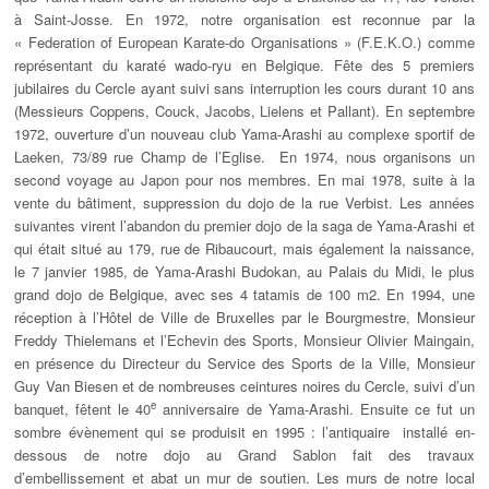
à Saint-Josse. En 1972, notre organisation est reconnue par la
« Federation of European Karate-do Organisations » (F.E.K.O.) comme
représentant du karaté wado-ryu en Belgique. Fête des 5 premiers
jubilaires du Cercle ayant suivi sans interruption les cours durant 10 ans
(Messieurs Coppens, Couck, Jacobs, Lielens et Pallant). En septembre
1972, ouverture d’un nouveau club Yama-Arashi au complexe sportif de
Laeken, 73/89 rue Champ de l’Eglise. En 1974, nous organisons un
second voyage au Japon pour nos membres. En mai 1978, suite à la
vente du bâtiment, suppression du dojo de la rue Verbist. Les années
suivantes virent l’abandon du premier dojo de la saga de Yama-Arashi et
qui était situé au 179, rue de Ribaucourt, mais également la naissance,
le 7 janvier 1985, de Yama-Arashi Budokan, au Palais du Midi, le plus
grand dojo de Belgique, avec ses 4 tatamis de 100 m2. En 1994, une
réception à l’Hôtel de Ville de Bruxelles par le Bourgmestre, Monsieur
Freddy Thielemans et l’Echevin des Sports, Monsieur Olivier Maingain,
en présence du Directeur du Service des Sports de la Ville, Monsieur
Guy Van Biesen et de nombreuses ceintures noires du Cercle, suivi d’un
e
banquet, fêtent le 40
anniversaire de Yama-Arashi. Ensuite ce fut un
sombre évènement qui se produisit en 1995 : l’antiquaire installé en-
dessous de notre dojo au Grand Sablon fait des travaux
d’embellissement et abat un mur de soutien. Les murs de notre local