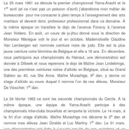
Le 25 mars 1961 se déroule le premier championnat Yama-Arashi et le
er
1
avril (et ce n’est pas un poisson d’avril) j’abandonne mon métier de
bureaucrate pour me consacrer à plein temps à l’enseignement des arts
martiaux et devenir donc professeur professionnel dans ce domaine. A
la même époque on transfère le dojo de l’avenue Fonsny à l’avenue
Jean Volders. En août, un cours de ju-jitsu donné sous la direction de
Monsieur Wanègue voit le jour et en octobre, Mademoiselle Claudine
Van Lembergen est nommée ceinture noire de judo. Elle est la plus
jeune ceinture noire féminine de Belgique et elle a 16 ans. En décembre,
nous participons aux championnats du Hainaut, une démonstration est
donnée à Dilbeek et nous reprenons le dojo de Maître Jean Lindebrings,
une des premières ceintures noires d’aïkido en Belgique, situé au Grand
e
Sablon au 40, rue Ste Anne. Maître Murashige, 9
dan, y donne un
stage d’aïkido au cours duquel il nomme l’un de nos élèves, Monsieur
er
De Visscher, 1
dan.
Le 24 février 1962 ce sont les seconds championnats du Cercle. A la
même époque, une équipe de Yama-Arashi participe à des
championnats inter-clubs bruxellois et remporte la victoire. Le 14 mars, à
e
la fin d’un stage d’aïkido, Maître Murashige me décerne le 2
dan et
er
nomme mes élèves Jean Giraldo et Luc Martiny 1
dan. Le 31 mars,
une démonstration est faite à Louvain par 24 de nos membres et en