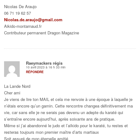
Nicolas De Araujo
06 71 19 62 57
Nicolas.de.araujo@gmail.com
Aikido-montarnaud.fr
Contributeur permanent Dragon Magazine
Raeymackers régis
10 avril 2023 à 16 h 33 min
RÉPONDRE
La Lande Nord
Cher ami
Je viens de lire ton MAIL et cela me renvoie à une époque à laquelle je
n’étais encore qu’un gamin. Cette rencontre changea définitivement ma
vie, car sans elle je ne serais pas devenu un adepte du karaté qui
s’entraîne encore aujourd’hui, après soixante ans de pratique.
Même si j’ai abandonné le judo et l’aïkido pour le karaté, tu restes et
resteras toujours mon premier maître d’arts martiaux
Soit assuré de mon éternelle amitié