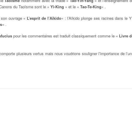
 le
Taoïsme
notamment avec la triade «
Tao-Yin-Yang
» et l’enseignement d
s Canons du Taoïsme sont le «
Yi-King
» et le «
Tao-Te-King
« .
s son ouvrage «
L’esprit de l’Aïkido
« : l’Aïkido plonge ses racines dans le Y
ns
« .
fucius
pour les commentaires est traduit classiquement comme le «
Livre d
comporte plusieurs vertus mais nous voudrions souligner l’importance de l’u