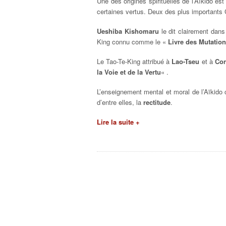
Une des origines spirituelles de l’Aïkido est
certaines vertus. Deux des plus important
Ueshiba Kishomaru
le dit clairement dan
King connu comme le «
Livre des Mutatio
Le Tao-Te-King attribué à
Lao-Tseu
et à
Con
la Voie et de la Vertu
« .
L’enseignement mental et moral de l’Aïkido 
d’entre elles, la
rectitude
.
Lire la suite +