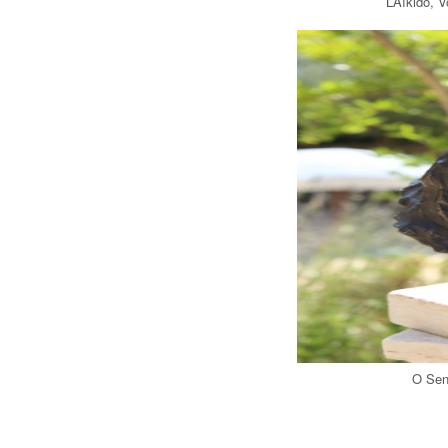
L’Aïkido, V
O Sen