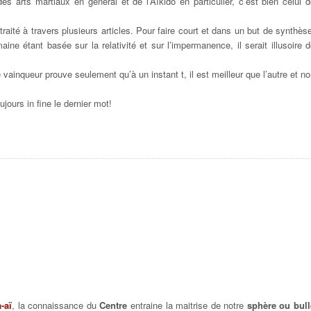
es arts martiaux en général et de l’Aïkido en particulier, c’est bien celui 
raité à travers plusieurs articles. Pour faire court et dans un but de synthès
ne étant basée sur la relativité et sur l’impermanence, il serait illusoire 
 vainqueur prouve seulement qu’à un instant t, il est meilleur que l’autre et n
ujours in fine le dernier mot!
-aï
, la connaissance du
Centre
entraine la maitrise de notre
sphère ou bull