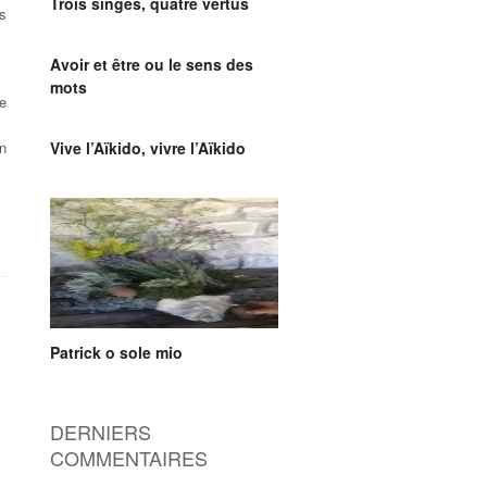
Trois singes, quatre vertus
s
Avoir et être ou le sens des
mots
ne
n
Vive l’Aïkido, vivre l’Aïkido
Patrick o sole mio
DERNIERS
COMMENTAIRES