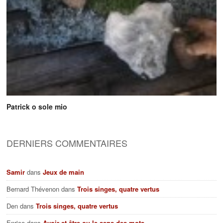
Patrick o sole mio
DERNIERS COMMENTAIRES
Samir
dans
Jeux de main
Bernard Thévenon
dans
Trois singes, quatre vertus
Den
dans
Trois singes, quatre vertus
Enrico
dans
Avoir et être ou le sens des mots