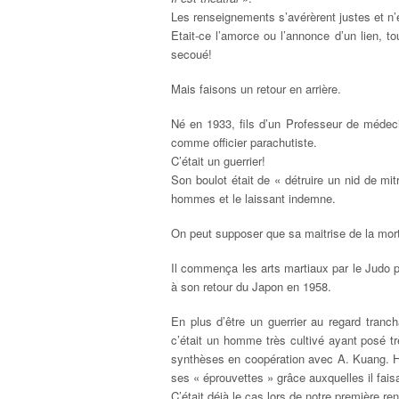
Les renseignements s’avérèrent justes et n’
Etait-ce l’amorce ou l’annonce d’un lien, 
secoué!
Mais faisons un retour en arrière.
Né en 1933, fils d’un Professeur de médecin
comme officier parachutiste.
C’était un guerrier!
Son boulot était de « détruire un nid de mitr
hommes et le laissant indemne.
On peut supposer que sa maitrise de la mor
Il commença les arts martiaux par le Judo 
à son retour du Japon en 1958.
En plus d’être un guerrier au regard tran
c’était un homme très cultivé ayant posé tr
synthèses en coopération avec A. Kuang. Ho
ses « éprouvettes » grâce auxquelles il fais
C’était déjà le cas lors de notre première