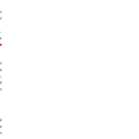
n
f
s.
as
e
r
la
e,
6
un
té
ne
n