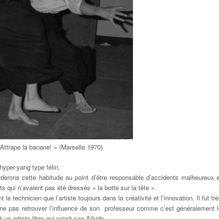
 Attrape la banane! » (Marselle 1970)
hyper-yang type félin.
derons cette habitude au point d’être responsable d’accidents malheureux e
s qui n’avaient pas été dressés « la botte sur la tête ».
t le technicien que l’artiste toujours dans la créativité et l’innovation. Il fut tr
ne pas retrouver l’influence de son professeur comme c’est généralement l
un artiste libre qui créait son Aïkido.