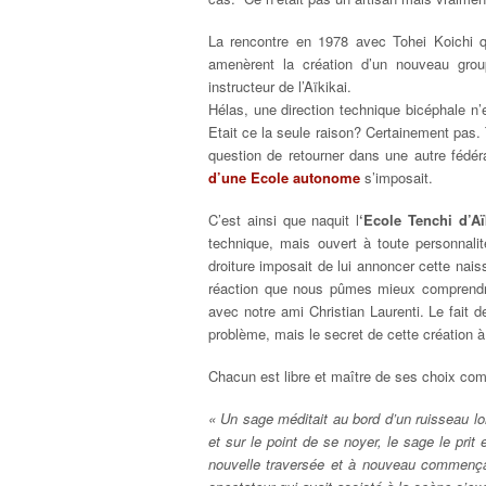
La rencontre en 1978 avec Tohei Koichi qu
amenèrent la création d’un nouveau gro
instructeur de l’Aïkikai.
Hélas, une direction technique bicéphale n’e
Etait ce la seule raison? Certainement pas.
question de retourner dans une autre fédér
d’une Ecole autonome
s’imposait.
C’est ainsi que naquit l
‘Ecole Tenchi d’Aï
technique, mais ouvert à toute personnalit
droiture imposait de lui annoncer cette nai
réaction que nous pûmes mieux comprendre
avec notre ami Christian Laurenti. Le fait d
problème, mais le secret de cette création à l
Chacun est libre et maître de ses choix com
« Un sage méditait au bord d’un ruisseau lor
et sur le point de se noyer, le sage le prit 
nouvelle traversée et à nouveau commençai