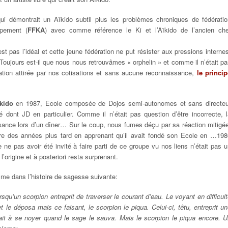
i démontrait un Aïkido subtil plus les problèmes chroniques de fédératio
upement (
FFKA
) avec comme référence le Ki et l’Aïkido de l’ancien che
st pas l’idéal et cette jeune fédération ne put résister aux pressions interne
 Toujours est-il que nous nous retrouvâmes « orphelin » et comme il n’était p
ation attirée par nos cotisations et sans aucune reconnaissance,
le princip
kido
en 1987, Ecole composée de Dojos semi-autonomes et sans directeu
é dont JD en particulier. Comme il n’était pas question d’être incorrecte, 
ssance lors d’un dîner… Sur le coup, nous fumes déçu par sa réaction mitigé
 des années plus tard en apprenant qu’il avait fondé son Ecole en …198
e ne pas avoir été invité à faire parti de ce groupe vu nos liens n’était pas 
’origine et à posteriori resta surprenant.
me dans l’histoire de sagesse suivante:
squ’un scorpion entreprit de traverser le courant d’eau. Le voyant en difficul
et le déposa mais ce faisant, le scorpion le piqua. Celui-ci, têtu, entreprit u
t à se noyer quand le sage le sauva. Mais le scorpion le piqua encore. U