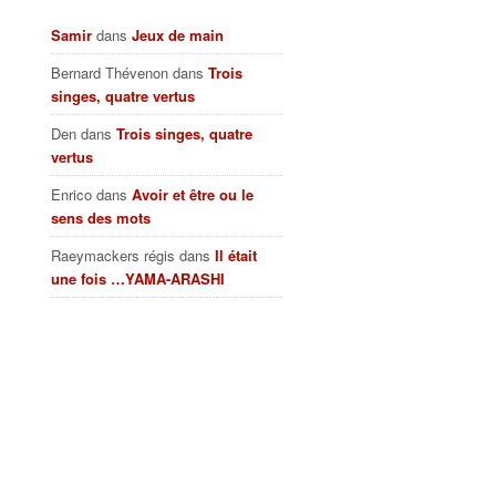
Samir
dans
Jeux de main
Bernard Thévenon
dans
Trois
singes, quatre vertus
Den
dans
Trois singes, quatre
vertus
Enrico
dans
Avoir et être ou le
sens des mots
Raeymackers régis
dans
Il était
une fois …YAMA-ARASHI