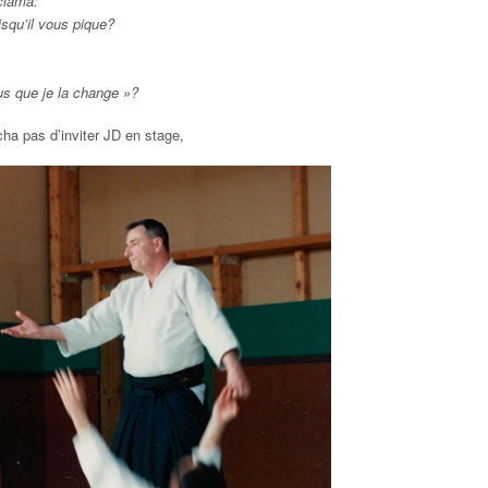
xclama:
squ’il vous pique?
us que je la change »?
ha pas d’inviter JD en stage,