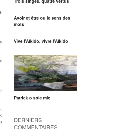
Trois singes, quatre vertus
s
Avoir et être ou le sens des
mots
Vive l’Aïkido, vivre l’Aïkido
ie
es
et
Patrick o sole mio
,
ux
DERNIERS
u
COMMENTAIRES