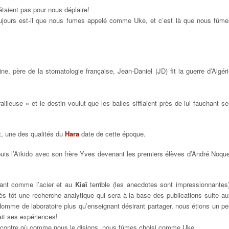
étaient pas pour nous déplaire!
toujours est-il que nous fumes appelé comme Uke, et c’est là que nous fûme
e, père de la stomatologie française, Jean-Daniel (JD) fit la guerre d’Algér
ailleuse » et le destin voulut que les balles sifflaient près de lui fauchant s
t, une des qualités du
Hara
date de cette époque.
puis l’Aïkido avec son frère Yves devenant les premiers élèves d’André Noqu
chant comme l’acier et au
Kiaï
terrible (les anecdotes sont impressionnantes)
ès tôt une recherche analytique qui sera à la base des publications suite a
mme de laboratoire plus qu’enseignant désirant partager, nous étions un pe
ait ses expériences!
 rencontre où comme nous le disions, nous fûmes choisi comme Uke.