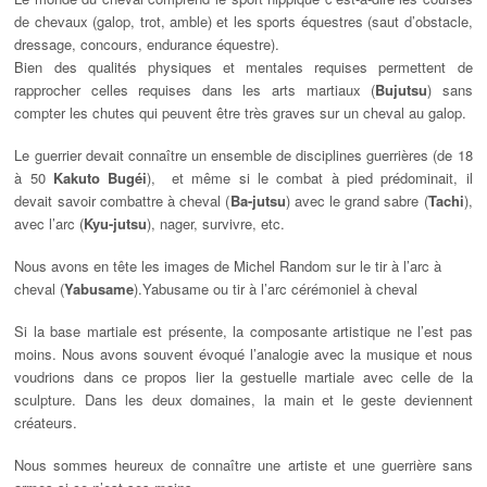
de chevaux (galop, trot, amble) et les sports équestres (saut d’obstacle,
dressage, concours, endurance équestre).
Bien des qualités physiques et mentales requises permettent de
rapprocher celles requises dans les arts martiaux (
Bujutsu
) sans
compter les chutes qui peuvent être très graves sur un cheval au galop.
Le guerrier devait connaître un ensemble de disciplines guerrières (de 18
à 50
Kakuto Bugéi
), et même si le combat à pied prédominait, il
devait savoir combattre à cheval (
Ba-jutsu
) avec le grand sabre (
Tachi
),
avec l’arc (
Kyu-jutsu
), nager, survivre, etc.
Nous avons en tête les images de Michel Random sur le tir à l’arc à
cheval (
Yabusame
).Yabusame ou tir à l’arc cérémoniel à cheval
Si la base martiale est présente, la composante artistique ne l’est pas
moins. Nous avons souvent évoqué l’analogie avec la musique et nous
voudrions dans ce propos lier la gestuelle martiale avec celle de la
sculpture. Dans les deux domaines, la main et le geste deviennent
créateurs.
Nous sommes heureux de connaître une artiste et une guerrière sans