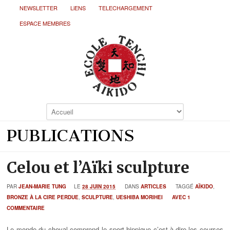
NEWSLETTER
LiENS
TELECHARGEMENT
ESPACE MEMBRES
PUBLICATIONS
Celou et l’Aïki sculpture
PAR
JEAN-MARIE TUNG
LE
28 JUIN 2015
DANS
ARTICLES
TAGGÉ
AÏKIDO
,
BRONZE À LA CIRE PERDUE
,
SCULPTURE
,
UESHIBA MORIHEI
AVEC 1
COMMENTAIRE
Le monde du cheval comprend le sport hippique c’est-à-dire les courses