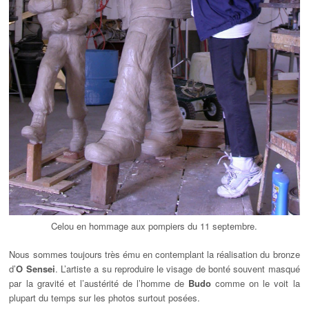
Celou en hommage aux pompiers du 11 septembre.
Nous sommes toujours très ému en contemplant la réalisation du bronze
d’
O Sensei
. L’artiste a su reproduire le visage de bonté souvent masqué
par la gravité et l’austérité de l’homme de
Budo
comme on le voit la
plupart du temps sur les photos surtout posées.