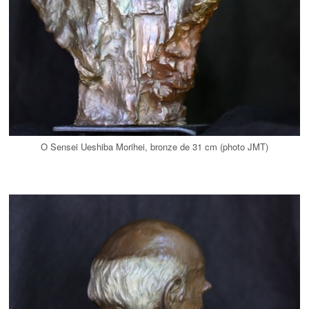
O Sensei Ueshiba Morihei, bronze de 31 cm (photo JMT)