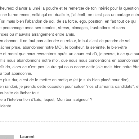
heureux d’avoir allumé la poudre et te remercie de ton intérêt pour la question
nne tu me rends, voilà qui est dualiste, j’ai écrit, ce n’est pas un partage entr
ori mais bien l’abandon de soi, de sa force, égo, position, en fait tout ce qui
tre personnage avec ses scories, stress, blocages, frustrations et sans
nces ou mauvais arrangement entre amis.
en donnant il ne faut pas attendre en retour, le but c’est de prendre de soi-
âcher prise, abandonner notre MOI, le bonheur, la sérénité, le bien-être
e et moral que nous ressentons après un cours est dû, je pense, à ce que su
amis nous abandonnons notre moi, que nous nous concentrons en abandonnan
’aïkido, alors ce n’est pas l’autre qui nous donne cette joie mais bien notre êtr
i à tout abandonné.
le plus dur, c’est de le mettre en pratique (et je suis bien placé pour dire),
 en randori, je prends cette occasion pour saluer “nos charmants candidats“, e
souhaite de lâcher tout.
e à l’intervention d’Eric, lequel, Mon bon seigneur ?
idente
Laurent