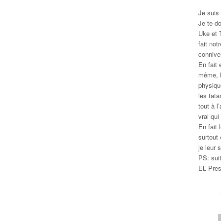
Je suis 
Je te do
Uke et T
fait no
connive
En fait 
même, l
physiqu
les tat
tout à l
vrai qu
En fait 
surtout
je leur 
PS: suit
EL Pres