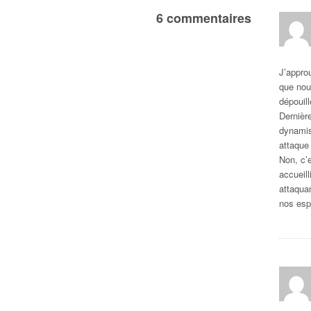
6 commentaires
J’appro
que nou
dépouill
Dernièr
dynamis
attaque 
Non, c’e
accueill
attaqua
nos espr