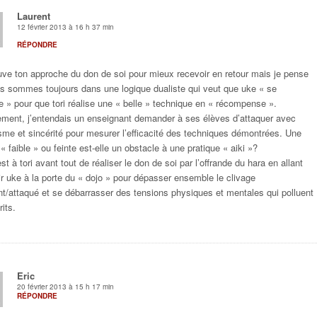
Laurent
12 février 2013 à 16 h 37 min
RÉPONDRE
uve ton approche du don de soi pour mieux recevoir en retour mais je pense
s sommes toujours dans une logique dualiste qui veut que uke « se
e » pour que tori réalise une « belle » technique en « récompense ».
ement, j’entendais un enseignant demander à ses élèves d’attaquer avec
me et sincérité pour mesurer l’efficacité des techniques démontrées. Une
« faible » ou feinte est-elle un obstacle à une pratique « aiki »?
st à tori avant tout de réaliser le don de soi par l’offrande du hara en allant
ir uke à la porte du « dojo » pour dépasser ensemble le clivage
nt/attaqué et se débarrasser des tensions physiques et mentales qui polluent
its.
Eric
20 février 2013 à 15 h 17 min
RÉPONDRE