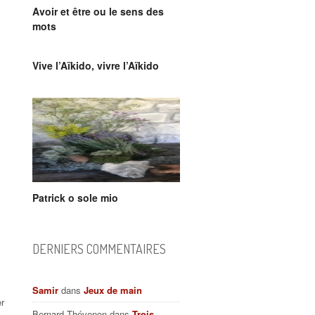
Avoir et être ou le sens des
mots
Vive l’Aïkido, vivre l’Aïkido
Patrick o sole mio
DERNIERS COMMENTAIRES
Samir
dans
Jeux de main
er
Bernard Thévenon
dans
Trois