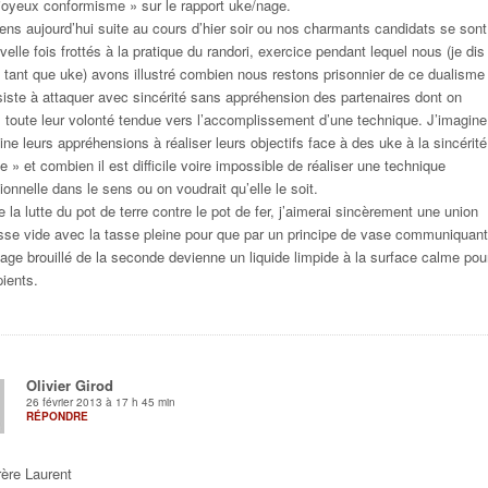
 joyeux conformisme » sur le rapport uke/nage.
iens aujourd’hui suite au cours d’hier soir ou nos charmants candidats se sont
elle fois frottés à la pratique du randori, exercice pendant lequel nous (je dis
 tant que uke) avons illustré combien nous restons prisonnier de ce dualisme
siste à attaquer avec sincérité sans appréhension des partenaires dont on
» toute leur volonté tendue vers l’accomplissement d’une technique. J’imagine
ne leurs appréhensions à réaliser leurs objectifs face à des uke à la sincérité
ve » et combien il est difficile voire impossible de réaliser une technique
onnelle dans le sens ou on voudrait qu’elle le soit.
 la lutte du pot de terre contre le pot de fer, j’aimerai sincèrement une union
asse vide avec la tasse pleine pour que par un principe de vase communiquant
vage brouillé de la seconde devienne un liquide limpide à la surface calme pou
pients.
Olivier Girod
26 février 2013 à 17 h 45 min
RÉPONDRE
rère Laurent