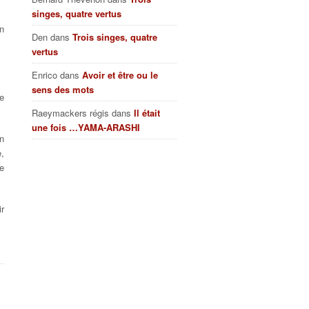
singes, quatre vertus
on
Den
dans
Trois singes, quatre
vertus
Enrico
dans
Avoir et être ou le
sens des mots
ne
Raeymackers régis
dans
Il était
une fois …YAMA-ARASHI
en
,
e
ir