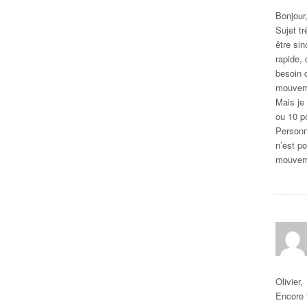
Bonjour
Sujet tr
être sin
rapide, 
besoin d
mouveme
Mais je
ou 10 po
Personn
n’est po
mouvem
Olivier,
Encore t