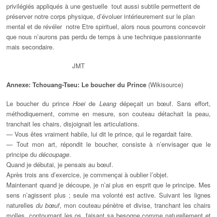
privilégiés appliqués à une gestuelle tout aussi subtile permettent de
préserver notre corps physique, d’évoluer intérieurement sur le plan
mental et de révéler notre Etre spirituel, alors nous pourrons concevoir
que nous n’aurons pas perdu de temps à une technique passionnante
mais secondaire.
JMT
Annexe:
Tchouang-Tseu: Le boucher du Prince
(Wikisource)
Le boucher du prince
Hoei
de
Leang
dépeçait un bœuf. Sans effort,
méthodiquement, comme en mesure, son couteau détachait la peau,
tranchait les chairs, disjoignait les articulations.
— Vous êtes vraiment habile, lui dit le prince, qui le regardait faire.
— Tout mon art, répondit le boucher, consiste à n’envisager que le
principe du
découpage
.
Quand je débutai, je pensais au bœuf.
Après trois ans d’exercice, je commençai à oublier l’objet.
Maintenant quand je découpe, je n’ai plus en esprit que le principe. Mes
sens n’agissent plus ; seule ma volonté est active. Suivant les lignes
naturelles
du bœuf
, mon couteau pénètre et divise, tranchant les chairs
molles, contournant les os, faisant sa besogne comme naturellement et