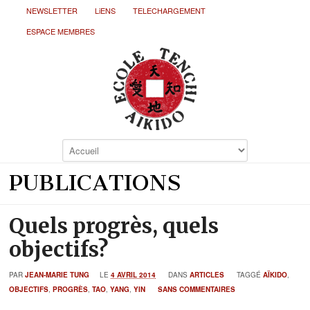
NEWSLETTER
LiENS
TELECHARGEMENT
ESPACE MEMBRES
PUBLICATIONS
Quels progrès, quels
objectifs?
PAR
JEAN-MARIE TUNG
LE
4 AVRIL 2014
DANS
ARTICLES
TAGGÉ
AÏKIDO
,
OBJECTIFS
,
PROGRÈS
,
TAO
,
YANG
,
YIN
SANS COMMENTAIRES