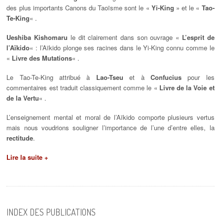
des plus importants Canons du Taoïsme sont le «
Yi-King
» et le «
Tao-
Te-King
« .
Ueshiba Kishomaru
le dit clairement dans son ouvrage «
L’esprit de
l’Aïkido
« : l’Aïkido plonge ses racines dans le Yi-King connu comme le
«
Livre des Mutations
« .
Le Tao-Te-King attribué à
Lao-Tseu
et à
Confucius
pour les
commentaires est traduit classiquement comme le «
Livre de la Voie et
de la Vertu
« .
L’enseignement mental et moral de l’Aïkido comporte plusieurs vertus
mais nous voudrions souligner l’importance de l’une d’entre elles, la
rectitude
.
Lire la suite +
INDEX DES PUBLICATIONS