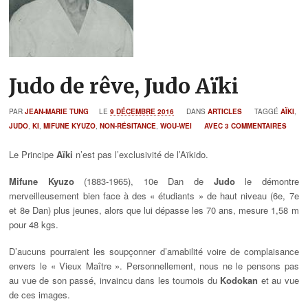
Judo de rêve, Judo Aïki
PAR
JEAN-MARIE TUNG
LE
9 DÉCEMBRE 2016
DANS
ARTICLES
TAGGÉ
AÏKI
,
JUDO
,
KI
,
MIFUNE KYUZO
,
NON-RÉSITANCE
,
WOU-WEI
AVEC 3 COMMENTAIRES
Le Principe
Aïki
n’est pas l’exclusivité de l’Aïkido.
Mifune Kyuzo
(1883-1965), 10e Dan de
Judo
le démontre
merveilleusement bien face à des « étudiants » de haut niveau (6e, 7e
et 8e Dan) plus jeunes, alors que lui dépasse les 70 ans, mesure 1,58 m
pour 48 kgs.
D’aucuns pourraient les soupçonner d’amabilité voire de complaisance
envers le « Vieux Maître ». Personnellement, nous ne le pensons pas
au vue de son passé, invaincu dans les tournois du
Kodokan
et au vue
de ces images.